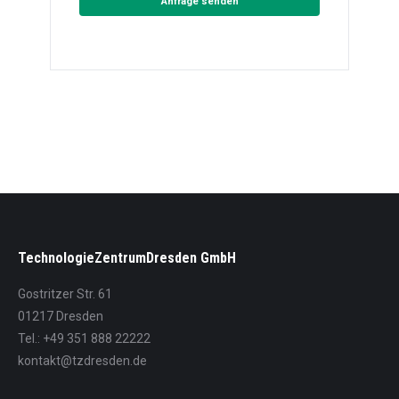
Anfrage senden
TechnologieZentrumDresden GmbH
Gostritzer Str. 61
01217 Dresden
Tel.: +49 351 888 22222
kontakt@tzdresden.de