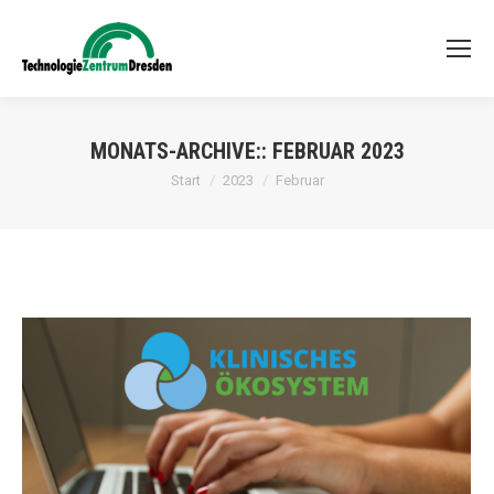
MONATS-ARCHIVE::
FEBRUAR 2023
Sie befinden sich hier:
Start
2023
Februar