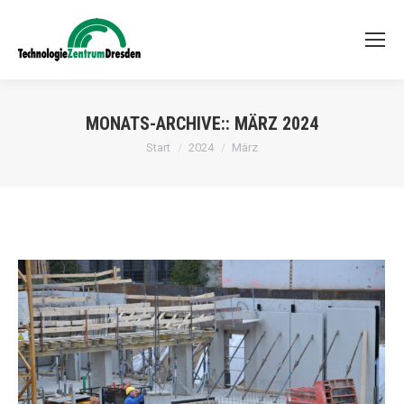
MONATS-ARCHIVE::
MÄRZ 2024
Sie befinden sich hier:
Start
2024
März