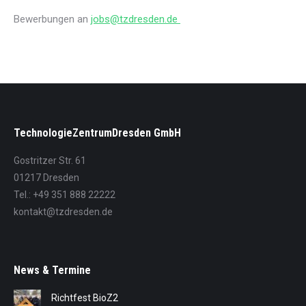
Bewerbungen an
jobs@tzdresden.de
TechnologieZentrumDresden GmbH
Gostritzer Str. 61
01217 Dresden
Tel.: +49 351 888 22222
kontakt@tzdresden.de
News & Termine
Richtfest BioZ2