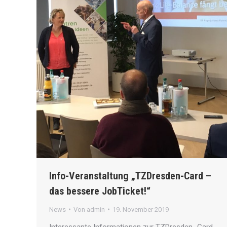
Info-Veranstaltung „TZDresden-Card –
das bessere JobTicket!“
News
Von
admin
19. November 2019
Interessante Informationen zur TZDresden_Card