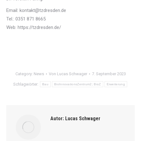
Email: kontakt@tzdresden.de
Tel.: 0351 871 8665
Web: https://tzdresden.de/
Category:
News
Von
Lucas Schwager
7. September 2023
Schlagwörter:
Bau
BioInnovationsZentrum2; BioZ
Erweiterung
Autor:
Lucas Schwager