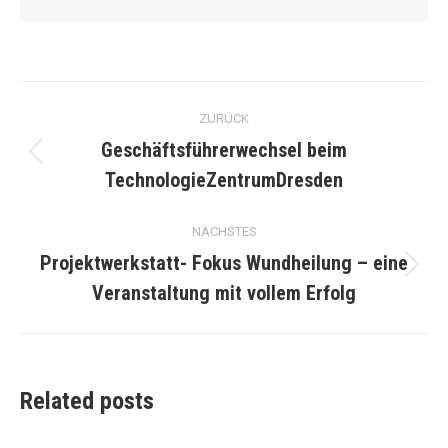
Kommentarnavigation
ZURÜCK
Geschäftsführerwechsel beim
Vorheriger
TechnologieZentrumDresden
Beitrag:
NÄCHSTES
Projektwerkstatt- Fokus Wundheilung – eine
Nächster
Veranstaltung mit vollem Erfolg
Beitrag:
Related posts