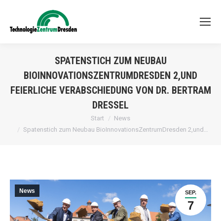
SPATENSTICH ZUM NEUBAU
BIOINNOVATIONSZENTRUMDRESDEN 2,UND
FEIERLICHE VERABSCHIEDUNG VON DR. BERTRAM
DRESSEL
Sie befinden sich hier:
Start
News
Spatenstich zum Neubau BioInnovationsZentrumDresden 2,und…
News
SEP.
7