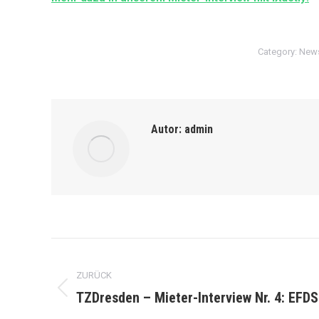
Category:
New
Autor:
admin
Kommentarnavigation
ZURÜCK
TZDresden – Mieter-Interview Nr. 4: EFDS
Vorheriger
Beitrag: