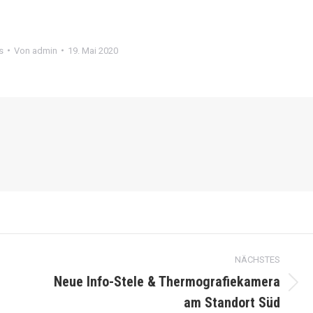
s
Von
admin
19. Mai 2020
NÄCHSTES
Neue Info-Stele & Thermografiekamera
Nächster
am Standort Süd
Beitrag: