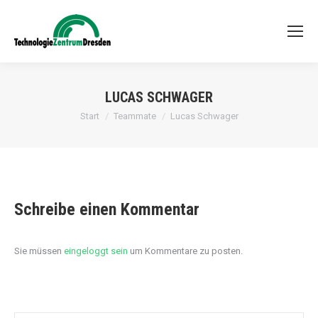
LUCAS SCHWAGER
Sie befinden sich hier:
Start
Teammate
Lucas Schwager
Schreibe einen Kommentar
Sie müssen
eingeloggt sein
um Kommentare zu posten.